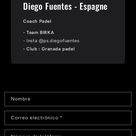
Diego Fuentes - Espagne
Coach Padel
- Team BIRKA
- Insta @ps.diegofuentes
- Club : Granada padel
F
Nombre
o
r
Correo electrónico
*
m