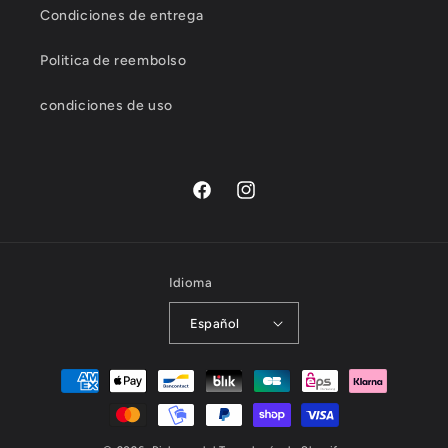
c
Condiciones de entrega
t
o
Politica de reembolso
condiciones de uso
Facebook
Instagram
Idioma
Español
Formas
de
pago