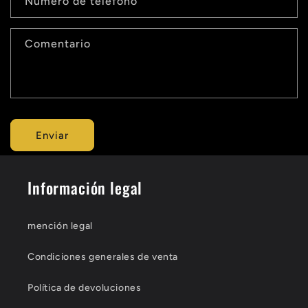
u
Número de teléfono
l
a
Comentario
r
i
o
Enviar
d
e
Información legal
c
o
mención legal
n
t
Condiciones generales de venta
a
Política de devoluciones