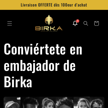
Ir
Livraison OFFERTE dès 100eur d'achat
directamente
al contenido
3
Carrito
Conviértete en
embajador de
Birka