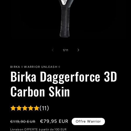
Ouvrir
le
média
de
1
/
11
1
dans
une
BIRKA ◊ WARRIOR UNLEASH ◊
fenêtre
Birka Daggerforce 3D
modale
Carbon Skin
(11)
Prix
Prix
€79,95 EUR
€119,90 EUR
Offre Warrior
habituel
promotionnel
Livraison OFFERTE à partir de 100 EUR