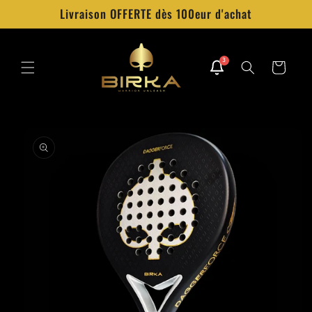
et
Livraison OFFERTE dès 100eur d'achat
passer
au
contenu
3
Panier
Passer aux
informations
produits