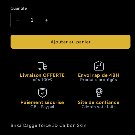
Quantité
Réduire
Augmenter
la
la
quantité
quantité
de
de
Ajouter au panier
Birka
Birka
Daggerforce
Daggerforce
3D
3D
Carbon
Carbon
Skin
Skin
Livraison OFFERTE
Envoi rapide 48H
dès 100€
Produits protégés
Paiement sécurisé
Site de confiance
CB - Paypal
Clients satisfaits
Birka Daggerforce 3D Carbon Skin