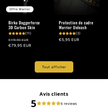
Offre Warrior
Birka Daggerforce
Protection de cadre
3D Carbon Skin
Warrior Unleash
(11)
(3)
Prix
Prix
Prix
€5,95 EUR
€119,90 EUR
habituel
€79,95 EUR
promotionnel
habituel
Tout afficher