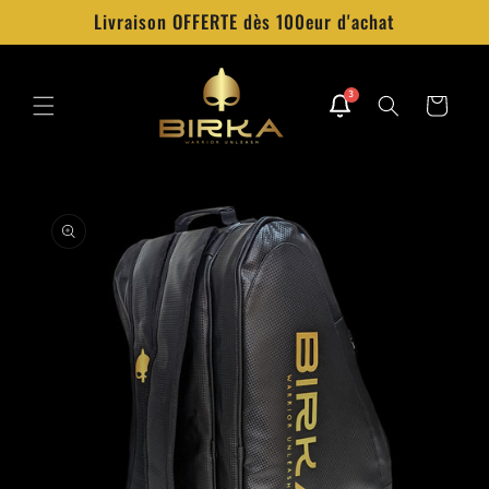
et
Livraison OFFERTE dès 100eur d'achat
passer
au
contenu
3
Panier
Passer aux
informations
produits