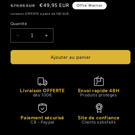
Prix
Prix
€49,95 EUR
€79,95 EUR
Offre Warrior
habituel
promotionnel
Livraison OFFERTE à partir de 100 EUR
Quantité
Réduire
Augmenter
la
la
quantité
quantité
de
de
Ajouter au panier
Sac
Sac
Padel
Padel
ThermaShield
ThermaShield
4X
4X
-
-
Livraison OFFERTE
Envoi rapide 48H
Birka
Birka
dès 100€
Produits protégés
Paiement sécurisé
Site de confiance
CB - Paypal
Clients satisfaits