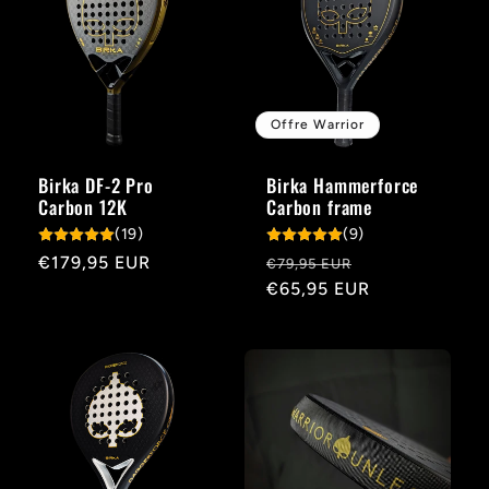
Offre Warrior
Birka DF-2 Pro
Birka Hammerforce
Carbon 12K
Carbon frame
(19)
(9)
Prix
€179,95 EUR
Prix
Prix
€79,95 EUR
habituel
habituel
€65,95 EUR
promotionnel